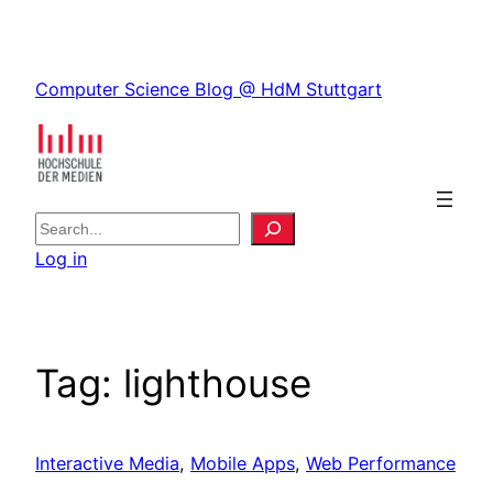
Skip
to
Skip
content
Computer Science Blog @ HdM Stuttgart
to
content
S
e
Log in
a
r
c
h
Tag:
lighthouse
Interactive Media
, 
Mobile Apps
, 
Web Performance