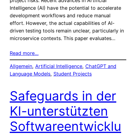
project risks. Recent advances in Artificial
Intelligence (AI) have the potential to accelerate
development workflows and reduce manual
effort. However, the actual capabilities of AI-
driven testing tools remain unclear, particularly in
microservice contexts. This paper evaluates…
Read more…
Allgemein
, 
Artificial Intelligence
, 
ChatGPT and
Language Models
, 
Student Projects
Safeguards in der
KI-unterstützten
Softwareentwicklu