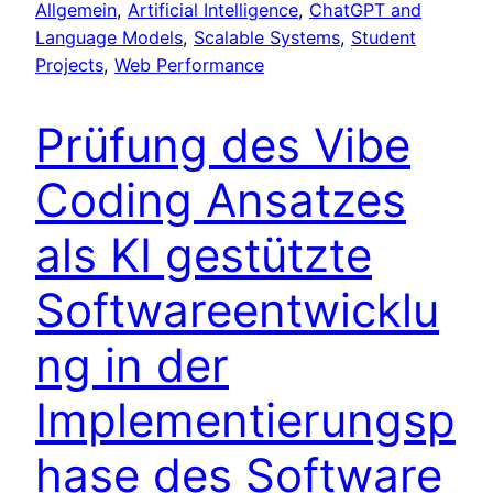
Allgemein
, 
Artificial Intelligence
, 
ChatGPT and
Language Models
, 
Scalable Systems
, 
Student
Projects
, 
Web Performance
Prüfung des Vibe
Coding Ansatzes
als KI gestützte
Softwareentwicklu
ng in der
Implementierungsp
hase des Software