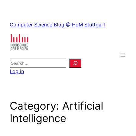
Skip
to
Skip
content
Computer Science Blog @ HdM Stuttgart
to
content
S
e
Log in
a
r
c
h
Category:
Artificial
Intelligence