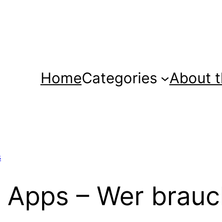
Home
Categories
About t
s
 Apps – Wer brauc