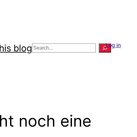
Log in
his blog
S
e
a
r
c
h
ht noch eine