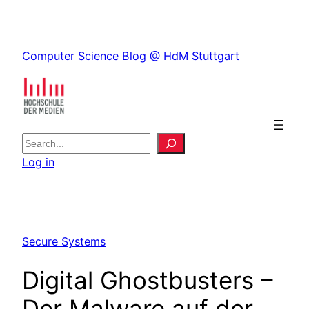
Skip
to
Skip
content
Computer Science Blog @ HdM Stuttgart
to
content
S
e
Log in
a
r
c
h
Secure Systems
Digital Ghostbusters –
Der Malware auf der