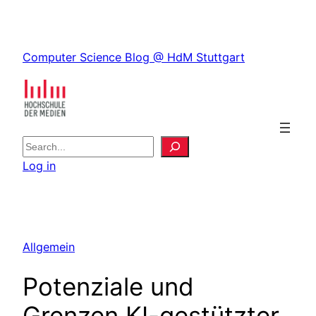
Skip
to
Skip
content
Computer Science Blog @ HdM Stuttgart
to
content
S
e
Log in
a
r
c
h
Allgemein
Potenziale und
Grenzen KI-gestützter