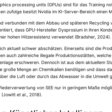
phics processing units (GPUs) sind für das Training no
n zufolge besitzt Nvidia im KI-Server-Bereich einen M
nd verbunden mit dem Abbau und späteren Recycling vie
mentiert, dass GPU-Hersteller Dysprosium in ihren Kon
iner hohen Hitzeresistenz verwendet (Bradsher, 2024).
h aktuell schwer abschätzen. Einerseits sind die Produ
eren auch zahlreiche illegale Produktionsstätten, welc
enlage erschweren. Dennoch ist aus dem aktuellem St
ne große Menge an Chemikalien benötigen und dass dab
er die Luft oder durch das Abwasser in die Umwelt ge
 Wiederverwertung von SEE nur in geringem Maße mögli
Jowitt et al., 2018).