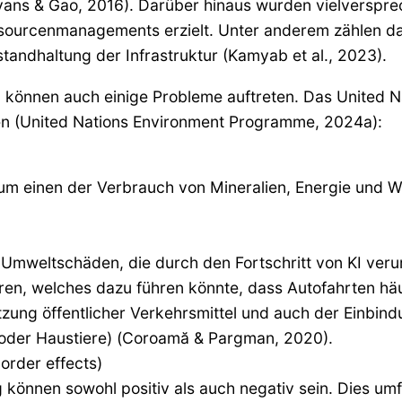
ans & Gao, 2016). Darüber hinaus wurden vielversprec
ourcenmanagements erzielt. Unter anderem zählen dazu
andhaltung der Infrastruktur (Kamyab et al., 2023).
ft, können auch einige Probleme auftreten. Das United
ien (United Nations Environment Programme, 2024a):
um einen der Verbrauch von Mineralien, Energie und W
Umweltschäden, die durch den Fortschritt von KI verur
n, welches dazu führen könnte, dass Autofahrten häuf
tzung öffentlicher Verkehrsmittel und auch der Einb
r oder Haustiere) (Coroamă & Pargman, 2020).
order effects)
önnen sowohl positiv als auch negativ sein. Dies umf