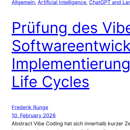
Allgemein
, 
Artificial Intelligence
, 
ChatGPT and La
Prüfung des Vibe
Softwareentwick
Implementierun
Life Cycles
Frederik Runge
10. February 2026
Abstract Vibe Coding hat sich innerhalb kurzer Ze