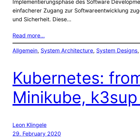
Implementierungsphase des Software Development
einfacherer Zugang zur Softwareentwicklung zuge
und Sicherheit. Diese…
Read more…
Allgemein
, 
System Architecture
, 
System Designs
,
Kubernetes: fro
Minikube, k3sup
Leon Klingele
29. February 2020