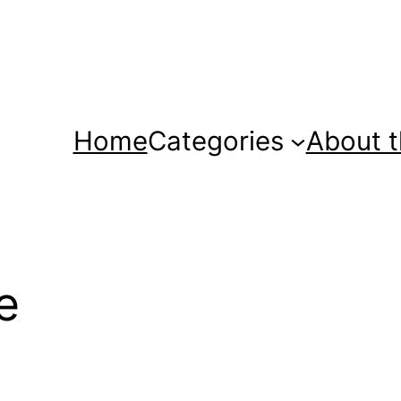
Home
Categories
About t
e