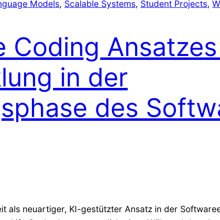
nguage Models
, 
Scalable Systems
, 
Student Projects
, 
W
 Coding Ansatzes 
lung in der
gsphase des Softw
it als neuartiger, KI-gestützter Ansatz in der Software