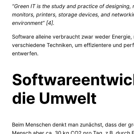
“Green IT is the study and practice of designing
monitors, printers, storage devices, and networki
environment” [4].
Software alleine verbraucht zwar weder Energie, n
verschiedene Techniken, um effizientere und per
entwerfen.
Softwareentwic
die Umwelt
Beim Menschen denkt man zunächst, dass der größ
Mensch aber ca. 30 kg CO2 pro Tag, z.B. durch Es