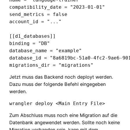
compatibility_date = "2023-01-01"

send_metrics = false

account_id = "..."

[[d1_databases]]

binding = "DB"

database_name = "example"

database_id = "8a6819bc-51a0-4fc2-9ae6-901
migrations_dir = "migrations"
Jetzt muss das Backend noch deployt werden.
Dazu muss der folgende Befehl eingegeben
werden.
wrangler deploy <Main Entry File>
Zum Abschluss muss noch eine Migration auf die
Datenbank angewendet werden. Sollte noch keine
Migration vorhanden sein, kann mit dem