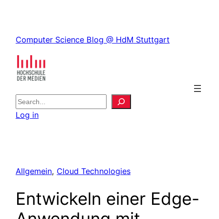
Skip
to
Skip
content
Computer Science Blog @ HdM Stuttgart
to
content
S
e
Log in
a
r
c
h
Allgemein
, 
Cloud Technologies
Entwickeln einer Edge-
Anwendung mit