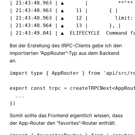
| 21:43:48.963 | ▲       |          **^** 
| 21:43:48.963 | ▲    11 |       { |

| 21:43:48.963 | ▲    12 |         limit: 
| 21:43:48.964 | ▲    13 |       }, |

| 21:43:49.041 | ▲  ELIFECYCLE  Command f
Bei der Erstellung des tRPC-Clients gebe ich den
importierten “AppRouter”-Typ aus dem Backend
an.
import type { AppRouter } from 'api/src/ro
export const trpc = createTRPCNext<AppRout
  ...

})
Somit sollte das Frontend eigentlich wissen, dass
der App-Router den “favorites”-Router enthält.