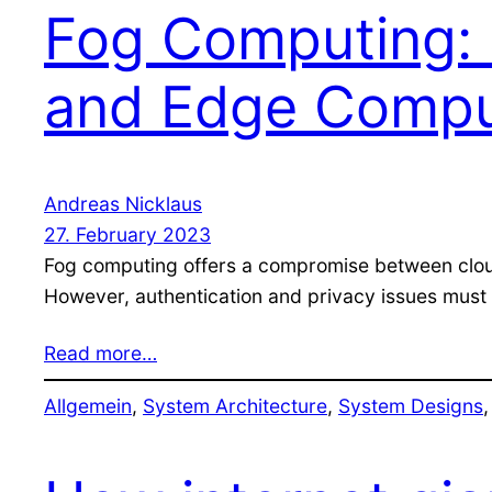
Fog Computing: S
and Edge Compu
Andreas Nicklaus
27. February 2023
Fog computing offers a compromise between cloud 
However, authentication and privacy issues must
Read more…
Allgemein
, 
System Architecture
, 
System Designs
,