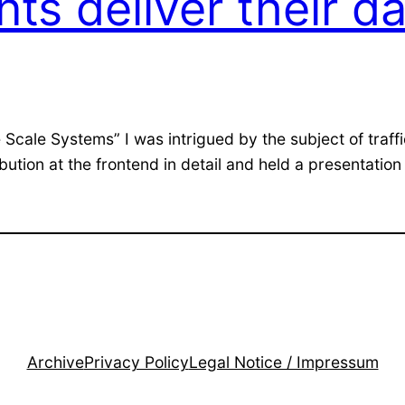
ts deliver their d
e Scale Systems” I was intrigued by the subject of traff
ribution at the frontend in detail and held a presentation
Archive
Privacy Policy
Legal Notice / Impressum