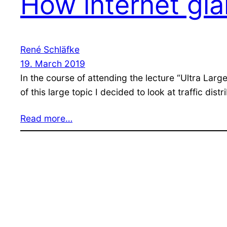
How internet gian
René Schläfke
19. March 2019
In the course of attending the lecture “Ultra Larg
of this large topic I decided to look at traffic dist
Read more…