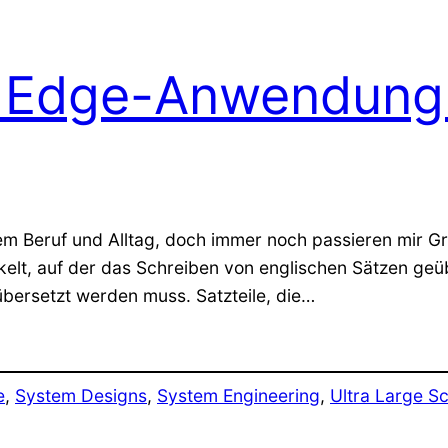
r Edge-Anwendung 
einem Beruf und Alltag, doch immer noch passieren mir 
ckelt, auf der das Schreiben von englischen Sätzen ge
übersetzt werden muss. Satzteile, die…
e
, 
System Designs
, 
System Engineering
, 
Ultra Large S