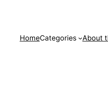
Home
Categories
About t