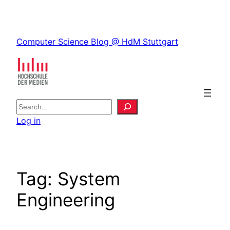
Skip
to
Skip
content
Computer Science Blog @ HdM Stuttgart
to
content
S
e
Log in
a
r
c
h
Tag:
System
Engineering