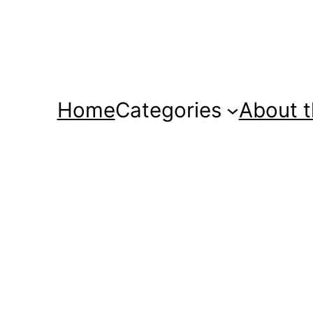
Home
Categories
About t