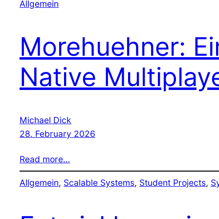
Allgemein
Morehuehner: E
Native Multipla
Michael Dick
28. February 2026
Read more…
Allgemein
, 
Scalable Systems
, 
Student Projects
, 
S