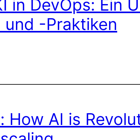
KI in DevOps: Ein 
 und -Praktiken
 How AI is Revolut
scaling