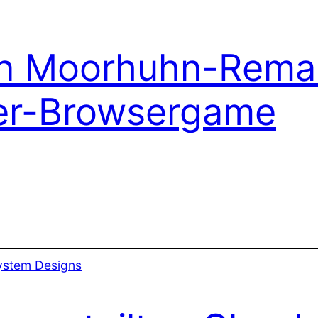
in Moorhuhn-Remak
yer-Browsergame
ystem Designs