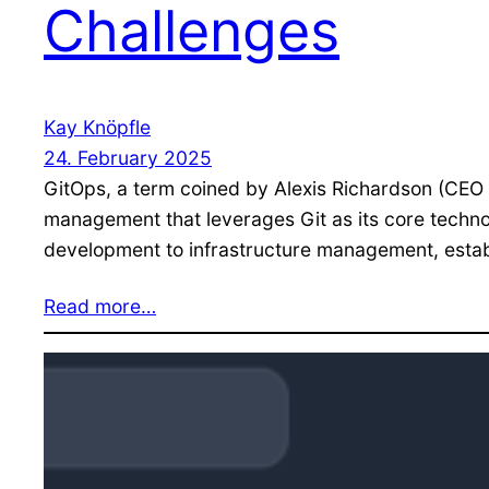
Challenges
Kay Knöpfle
24. February 2025
GitOps, a term coined by Alexis Richardson (CEO
management that leverages Git as its core technol
development to infrastructure management, establi
Read more…