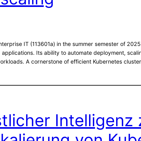
Enterprise IT (113601a) in the summer semester of 202
pplications. Its ability to automate deployment, scali
orkloads. A cornerstone of efficient Kubernetes clust
licher Intelligenz 
kalierung von Kub